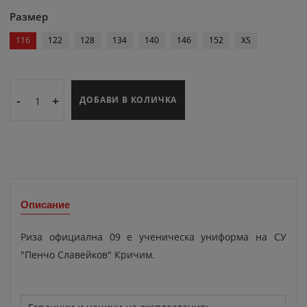
Размер
116
122
128
134
140
146
152
XS
-
+
ДОБАВИ В КОЛИЧКА
Описание
Риза официална 09 е ученическа униформа на СУ
"Пенчо Славейков" Кричим.