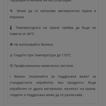
Гаранции и начини на експлоатация:
🌀 Може да се използва автоматично пране в
пералня.
🌡️ Температурата на пране трябва да бъде не
повече от 40°C.
🚫 Не използвайте белина.
♨️ Гладете при температура до 110°C.
Ⓟ Професионално химическо чистене.
ℹ️ Важно: Указанията за поддръжка важат за
стандартната изработка. Ако продуктът бъде
изработен от други материали, начинът на пране,
гладене и поддръжка може да се различава.