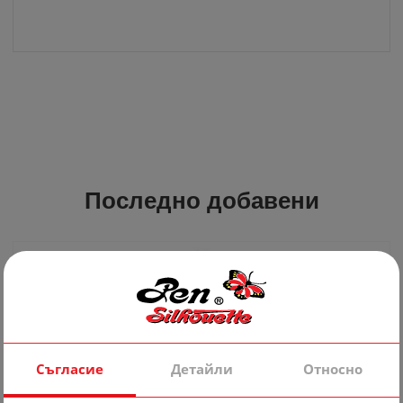
Последно добавени
Съгласие
Детайли
Относно