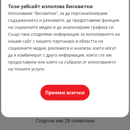
Този уебсайт използва бисквитки
Използваме "бисквитки", за да персонализираме
Вратовръзка 10
съдържанието и рекламите, да предоставяме функции
на социалните медии и да анализираме трафика си.
19.56 лв
Също така споделяме информация за използването на
10.00 €
нашия сайт с нашите партньори в областта на
социалните медии, рекламата и анализа, които могат
да я комбинират с друга информация, която сте им
предоставили или която са събрали от използването
на техните услуги.
Приеми всички
Спортно яке 29 олекотено