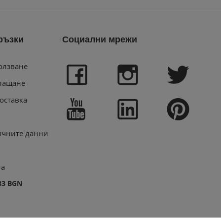
ръзки
Социални мрежи
олзване
лащане
оставка
ичните данни
та
83 BGN