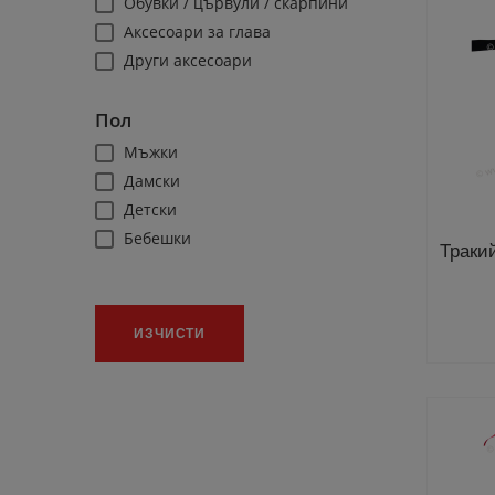
Обувки / цървули / скарпини
29
Аксесоари за глава
30
Други аксесоари
31
32
Пол
33
Мъжки
34
Дамски
37.5
Детски
38.5
Бебешки
39.5
Траки
Юношески
60см
62см
ИЗЧИСТИ
67см
59см