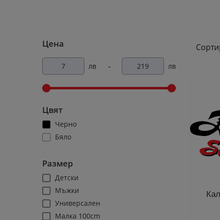
Цена
Сорти
-
лв
лв
Цвят
Черно
Бяло
Размер
Детски
Мъжки
Кал
Универсален
Малка 100cm