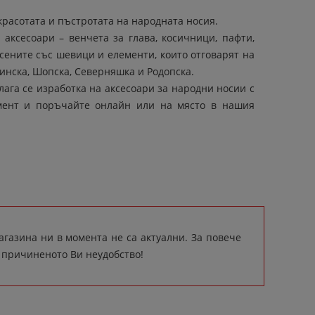
красотата и пъстротата на народната носия.
аксесоари – венчета за глава, косичници, пафти,
асените със шевици и елементи, които отговарят на
инска, Шопска, Северняшка и Родопска.
ага се изработка на аксесоари за народни носии с
имент и поръчайте онлайн или на място в нашия
газина ни в момента не са актуални. За повече
а причиненото Ви неудобство!