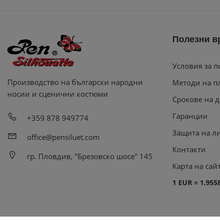
Полезни в
Условия за п
Производство на български народни
Методи на п
носии и сценични костюми
Срокове на д
Гаранции
+359 878 949774
Защита на л
office@pensiluet.com
Контакти
гр. Пловдив, "Брезовско шосе" 145
Карта на сай
1 EUR = 1.955