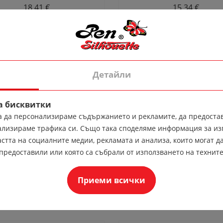
18.41 €
15.34 €
Детайли
а бисквитки
за да персонализираме съдържанието и рекламите, да предоста
ализираме трафика си. Също така споделяме информация за из
стта на социалните медии, рекламата и анализа, които могат да
предоставили или която са събрали от използването на техните
ска Пафта 03 златиста
Лента за глава с пен
патина с колан
Запитване
32.00 лв
Приеми всички
16.36 €