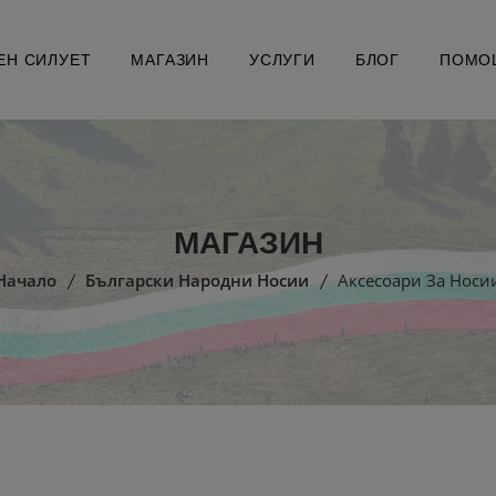
ЕН СИЛУЕТ
МАГАЗИН
УСЛУГИ
БЛОГ
ПОМО
МАГАЗИН
Начало
Български Народни Носии
Аксесоари За Носи