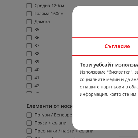
Средна 120см
Голяма 160см
Дамска
35
36
37
Съгласие
38
39
Този уебсайт използв
40
Използваме "бисквитки", 
41
социалните медии и да ан
42
с нашите партньори в обла
43
информация, която сте им 
Дам
44
Елементи от носии
45
Потури / Беневреци / навой
46
Пояси / колани
27
Престилки / пафти / колани
28