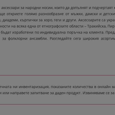
 аксесоари за народни носии, които да допълнят и подчертаят 
ще откриете голямо разнообразие от мъжки, дамски и детски 
, диадеми, кърпички за хоро, геги и други. Аксесоарите са укр
ости на всяка една от етнографските области – Тракийска, Пир
 бъдат изработени по индивидуална поръчка на клиента. Предл
а за фолклорни ансамбли. Разгледайте сега широкия асорт
ичната ни инвентаризация, показаните количества в онлайн ма
и или направете запитване за даден продукт. Извиняваме се з