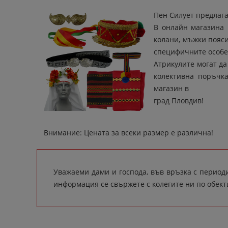
Пен Силует предлага
В онлайн магазина 
колани, мъжки пояси
специфичните особен
Атрикулите могат да
колективна поръчк
магазин в
град Пловдив!
Внимание: Цената за всеки размер е различна!
Уважаеми дами и господа, във връзка с период
информация се свържете с колегите ни по обект