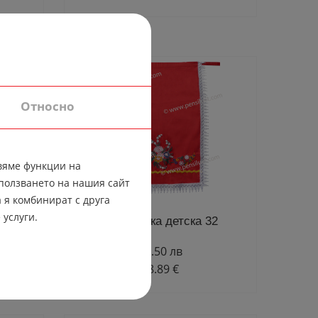
Относно
вяме функции на
ползването на нашия сайт
 я комбинират с друга
 услуги.
дари
Престилка детска 32
56.50 лв
28.89 €