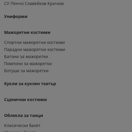
СУ Пенчо Славейков Кричим
Униформи
Мажоретни костюми
Спортни мажоретни костюми
Парадни мажоретни костюми
Батони за мажоретки
Помпони за мажоретки
Ботуши за мажоретки
Кукли за куклен театър
Сценични костюми
Облекла за танци
Класически балет