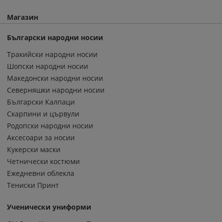
Магазин
Български народни носии
Тракийски народни носии
Шопски народни носии
Македонски народни носии
Северняшки народни носии
Български Калпаци
Скарпини и цървули
Родопски народни носии
Аксесоари за носии
Кукерски маски
Четнически костюми
Ежедневни облекла
Тениски Принт
Ученически униформи