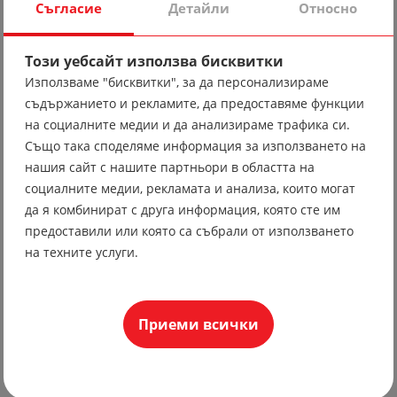
Съгласие
Детайли
Относно
Рекламни облекла
Този уебсайт използва бисквитки
Дамски рекламни облекла
Използваме "бисквитки", за да персонализираме
съдържанието и рекламите, да предоставяме функции
Исторически ретро костюми
на социалните медии и да анализираме трафика си.
Също така споделяме информация за използването на
Аксесоари
нашия сайт с нашите партньори в областта на
социалните медии, рекламата и анализа, които могат
Костюми под наем
да я комбинират с друга информация, която сте им
предоставили или която са събрали от използването
Народни носии под наем
на техните услуги.
Карнавални костюми под наем
Сценични костюми под наем
Знамена
Приеми всички
Български знамена
Училищни знамена