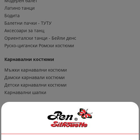
Модерен балет
Латино танци
Бодита
Балетни пачки - ТУТУ
Аксесоари за танц
Ориенталски танци - Бейли денс
Руско-цигански Ромски костюми
Карнавални костюми
Мъжки карнавални костюми
Дамски карнавали костюми
Детски карнавални костюми
Карнавални шапки
Спортни екипи
Футболни екипи
Волейболни екипи
Други спортни екипи
Баскетболни екипи