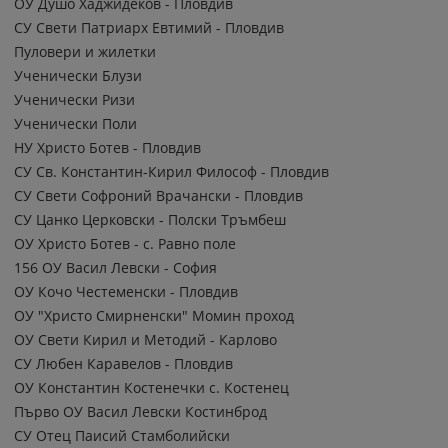
ОУ Душо Хаджидеков - Пловдив
СУ Свети Патриарх Евтимий - Пловдив
Пуловери и жилетки
Ученически Блузи
Ученически Ризи
Ученически Поли
НУ Христо Ботев - Пловдив
СУ Св. Константин-Кирил Философ - Пловдив
СУ Свети Софроний Врачански - Пловдив
СУ Цанко Церковски - Полски Тръмбеш
ОУ Христо Ботев - с. Равно поле
156 ОУ Васил Левски - София
ОУ Кочо Честеменски - Пловдив
ОУ "Христо Смирненски" Момин проход
ОУ Свети Кирил и Методий - Карлово
СУ Любен Каравелов - Пловдив
ОУ Константин Костенечки с. Костенец
Първо ОУ Васил Левски Костинброд
СУ Отец Паисий Стамболийски