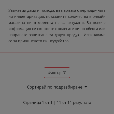
Уважаеми дами и господа, във връзка с периодичната
ни инвентаризация, показаните количества в онлайн
магазина ни в момента не са актуални. За повече
информация се свържете с колегите ни по обекти или
направете запитване за даден продукт. Извиняваме
се за причиненото Ви неудобство!
Филтър
Сортирай по подразбиране
Страница
1
от
1
|
11
от
11
резултата