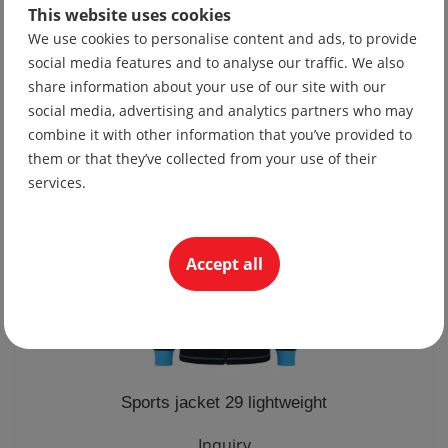
This website uses cookies
We use cookies to personalise content and ads, to provide
Tie 10
social media features and to analyse our traffic. We also
19.56 lv
share information about your use of our site with our
10.00 €
social media, advertising and analytics partners who may
combine it with other information that you’ve provided to
them or that they’ve collected from your use of their
services.
Accept all
Sports jacket 29 lightweight
Inquiry