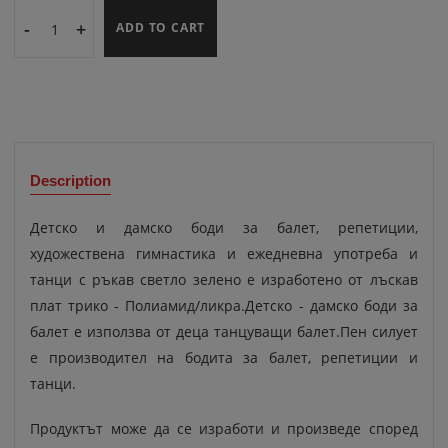
-
+
ADD TO CART
Description
Детско и дамско боди за балет, репетиции,
художествена гимнастика и ежедневна употреба и
танци с ръкав светло зелено е изработено от лъскав
плат трико - Полиамид/ликра.Детско - дамско боди за
балет е използва от деца танцуващи балет.Пен силует
е производител на бодита за балет, репетиции и
танци.
Продуктът може да се изработи и произведе според