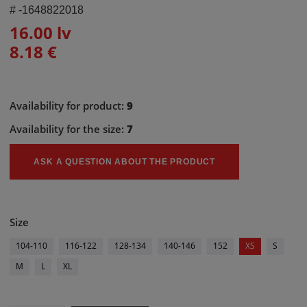
#
-1648822018
16.00 lv
8.18 €
Availability for product:
9
Availability for the size:
7
ASK A QUESTION ABOUT THE PRODUCT
Size
104-110
116-122
128-134
140-146
152
XS
S
M
L
XL