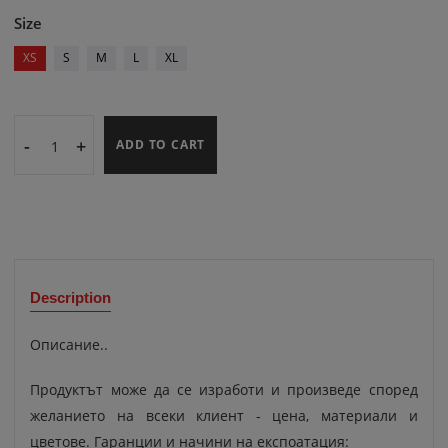
Size
XS
S
M
L
XL
-
+
ADD TO CART
Description
Описание..
Продуктът може да се изработи и произведе според
желанието на всеки клиент - цена, материали и
цветове. Гаранции и начини на експоатация: