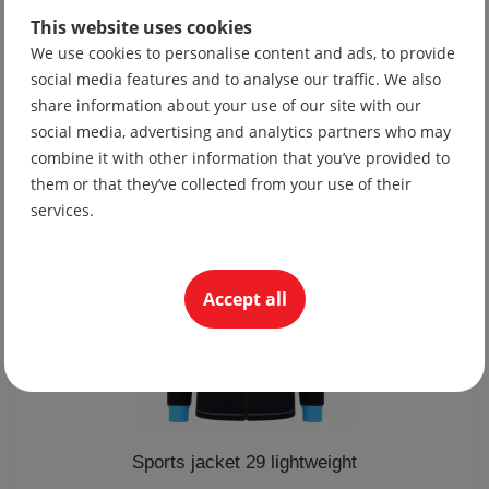
This website uses cookies
We use cookies to personalise content and ads, to provide
Tie 10
social media features and to analyse our traffic. We also
share information about your use of our site with our
19.56 lv
social media, advertising and analytics partners who may
10.00 €
combine it with other information that you’ve provided to
them or that they’ve collected from your use of their
services.
Accept all
Sports jacket 29 lightweight