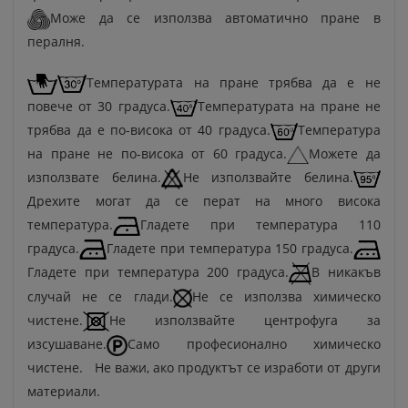
Може да се използва автоматично пране в
пералня.
Температурата на пране трябва да е не
повече от 30 градуса.
Температурата на пране не
трябва да е по-висока от 40 градуса.
Температура
на пране не по-висока от 60 градуса.
Можете да
използвате белина.
Не използвайте белина.
Дрехите могат да се перат на много висока
температура.
Гладете при температура 110
градуса.
Гладете при температура 150 градуса.
Гладете при температура 200 градуса.
В никакъв
случай не се глади.
Не се използва химическо
чистене.
Не използвайте центрофуга за
изсушаване.
Само професионално химическо
чистене. Не важи, ако продуктът се изработи от други
материали.