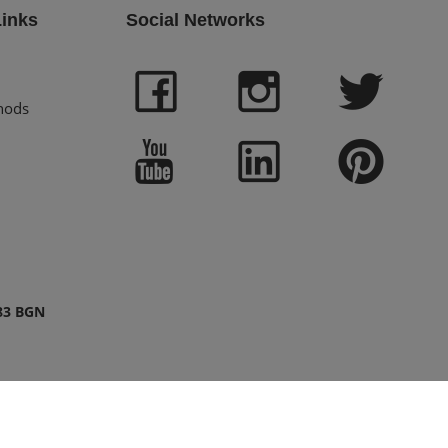
Links
Social Networks
hods
83 BGN