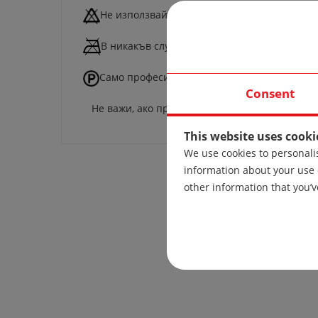
Не използвайте белина.
В никакъв случай не се глади.
Само професионално химическо чистене.
Consent
Не важи, ако продуктът се изработи от други
This website uses cooki
We use cookies to personalis
information about your use 
other information that you’v