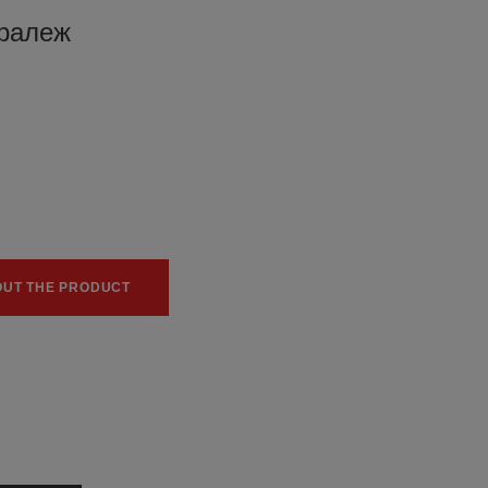
аралеж
0
0
OUT THE PRODUCT