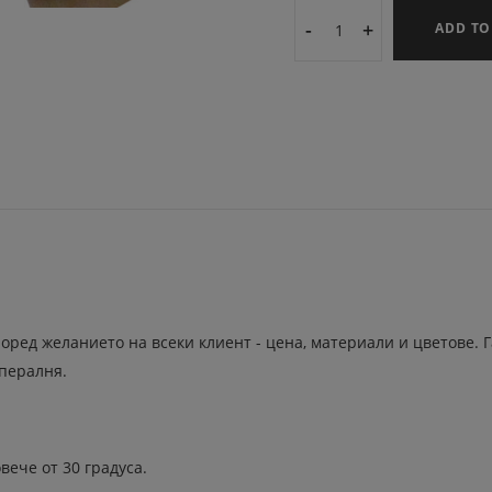
-
+
ADD TO
оред желанието на всеки клиент - цена, материали и цветове.
 пералня.
вече от 30 градуса.