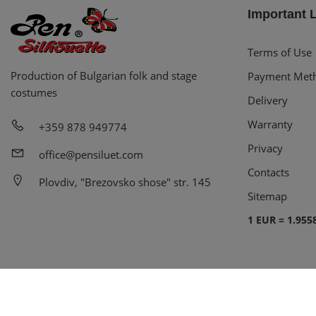
Important 
Terms of Use
Production of Bulgarian folk and stage
Payment Met
costumes
Delivery
Warranty
+359 878 949774
Privacy
office@pensiluet.com
Contacts
Plovdiv, "Brezovsko shose" str. 145
Sitemap
1 EUR = 1.955