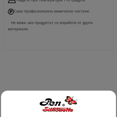
Само професионално химическо чистене.
Не важи, ако продуктът се изработи от други
материали.
Newest Products