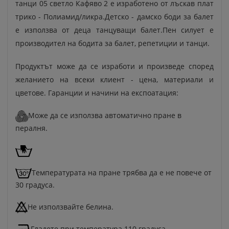
танци 05 светло Кафяво 2 е изработено от лъскав плат
трико - Полиамид/ликра.Детско - дамско боди за балет
е използва от деца танцуващи балет.Пен силует е
производител на бодита за балет, репетиции и танци.
Продуктът може да се изработи и произведе според
желанието на всеки клиент - цена, материали и
цветове. Гаранции и начини на експоатация:
Може да се използва автоматично пране в
пералня.
Температурата на пране трябва да е не повече от
30 градуса.
Не използвайте белина.
Гладете при температура 110 градуса.