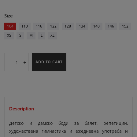
Size
104
110
116
122
128
134
140
146
152
XS
S
M
L
XL
-
+
ADD TO CART
Description
Детско и дамско боди за балет, репетиции,
художествена гимнастика и ежедневна употреба и