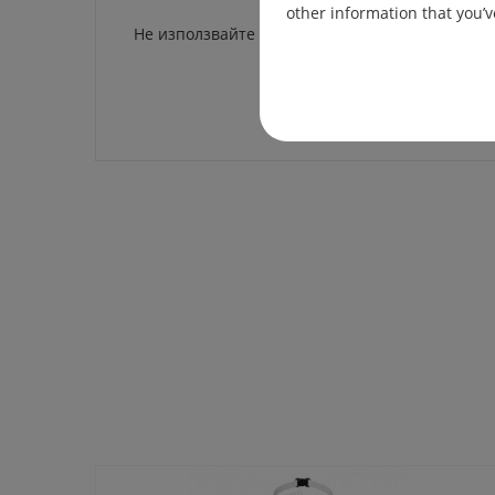
other information that you’v
Не използвайте белина.