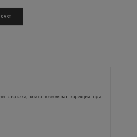
 CART
ени с връзки, които позволяват корекция при