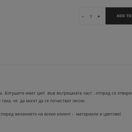
-
+
ADD TO
жа. Ботушите имат цип във вътрешната част , отпред са отвор
 така, че да могат да се почистват лесно.
според желанието на всеки клиент - материали и цветове!