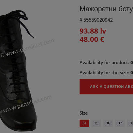
Мажоретни боту
#
55559020942
93.88 lv
48.00 €
Availability for product:
Availability for the size:
ASK A QUESTION AB
Size
34
35
36
37
3