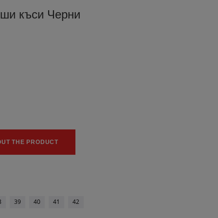
ши къси Черни
0
0
OUT THE PRODUCT
8
39
40
41
42