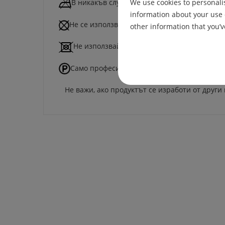
В никакъв случай не се глади.
We use cookies to personalis
information about your use 
Не се използва химическо чистене.
other information that you’v
Не използвайте центрофуга за изсушаване
Само професионално химическо чистене.
Не важи, ако продуктът се изработи от други