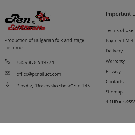
Important 
Terms of Use
Production of Bulgarian folk and stage
Payment Met
costumes
Delivery
Warranty
+359 878 949774
Privacy
office@pensiluet.com
Contacts
Plovdiv, "Brezovsko shose" str. 145
Sitemap
1 EUR = 1.955