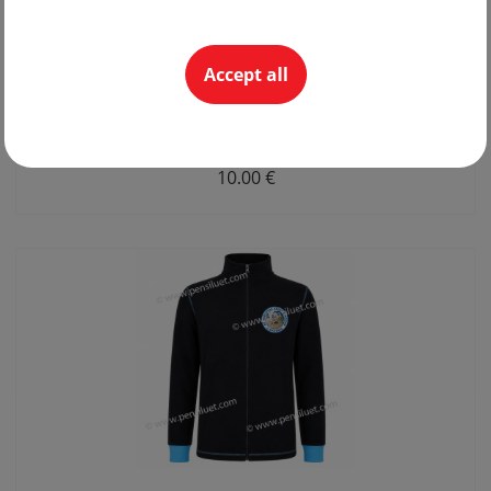
Accept all
Tie 10
19.56 lv
10.00 €