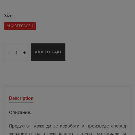
Size
УНИВЕРСАЛЕН
-
+
ADD TO CART
Description
Описание..
Продуктът може да се изработи и произведе според
желанието на всеки клиент - цена, материали и