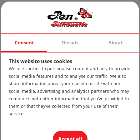
Newest Products
Consent
Details
About
This website uses cookies
We use cookies to personalise content and ads, to provide
social media features and to analyse our traffic. We also
share information about your use of our site with our
social media, advertising and analytics partners who may
combine it with other information that you’ve provided to
them or that they’ve collected from your use of their
services.
Tie 10
19.56 lv
Accept all