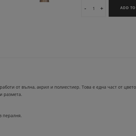
-
+
ADD TO
работи от вълна, акрил и полиестиер. Това е една част от цвет
и размета.
в пералня.