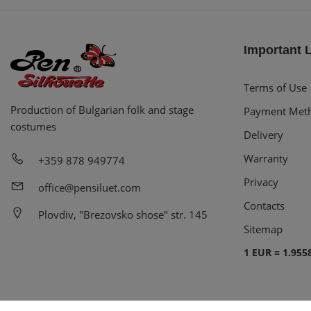
Important 
Terms of Use
Production of Bulgarian folk and stage
Payment Met
costumes
Delivery
Warranty
+359 878 949774
Privacy
office@pensiluet.com
Contacts
Plovdiv, "Brezovsko shose" str. 145
Sitemap
1 EUR = 1.955