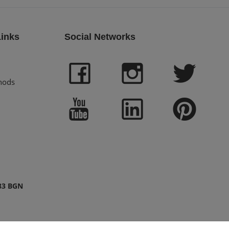
Links
Social Networks
hods
83 BGN