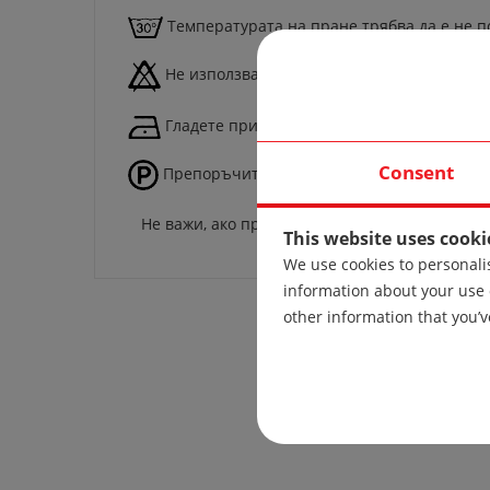
Температурата на пране трябва да е не по
Не използвайте белина.
Гладете при температура 110 градуса.
Consent
Препоръчително професионално химическ
Не важи, ако продуктът се изработи от други
This website uses cooki
We use cookies to personalis
information about your use 
other information that you’v