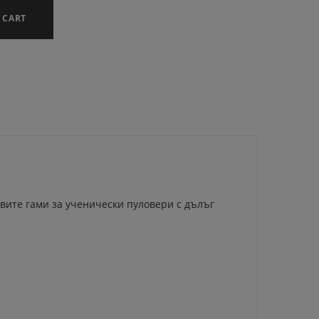
 CART
овите гами за ученически пуловери с дълъг