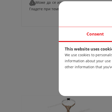
Може да се използва автоматично пране 
Гладете при температура 110 градуса.
Само 
Consent
This website uses cooki
We use cookies to personalis
information about your use 
other information that you’v