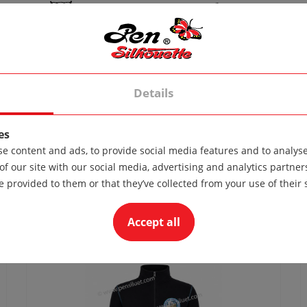
в пералня.
Температурата на пране трябва да е не повече 
професионално химическо чистене. Не важи, ако продуктът се
Details
es
e content and ads, to provide social media features and to analyse 
of our site with our social media, advertising and analytics partn
e provided to them or that they’ve collected from your use of their 
Newest Products
Accept all