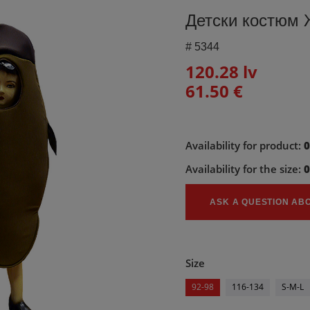
Детски костюм
#
5344
120.28 lv
61.50 €
Availability for product:
Availability for the size:
ASK A QUESTION AB
Size
92-98
116-134
S-M-L