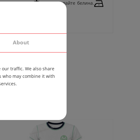
от 30 градуса.
Не използвайте белина.
 изработи от други материали.
About
our traffic. We also share
ers who may combine it with
services.