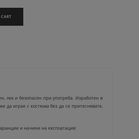
 CART
ен, лек и безопасен при употреба. Изработен в
же да играе с костюма без да се притеснявате,
 Гаранции и начини на експоатация: