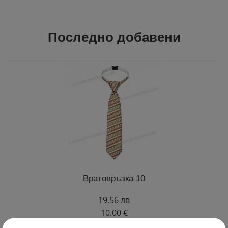
Последно добавени
Вратовръзка 10
19.56 лв
10.00 €