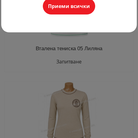
Приеми всички
Вталена тениска 05 Лиляна
Запитване