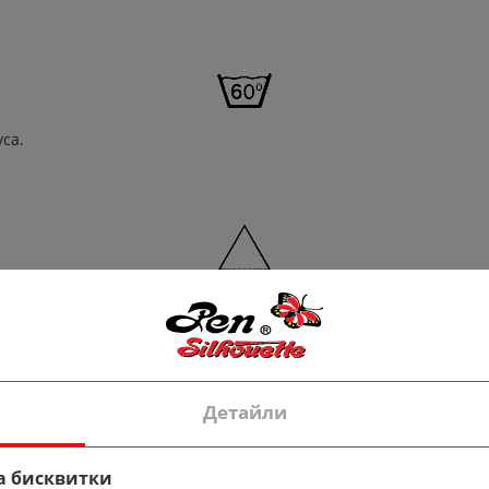
уса.
Детайли
а бисквитки