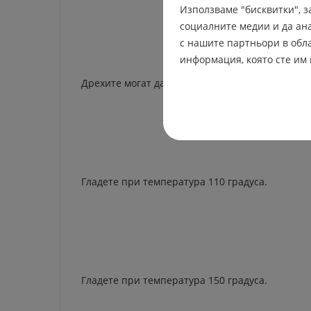
Използваме "бисквитки", 
социалните медии и да ан
с нашите партньори в обла
информация, която сте им 
Дрехите могат да се перат на много висока те
Гладете при температура 110 градуса.
Гладете при температура 150 градуса.