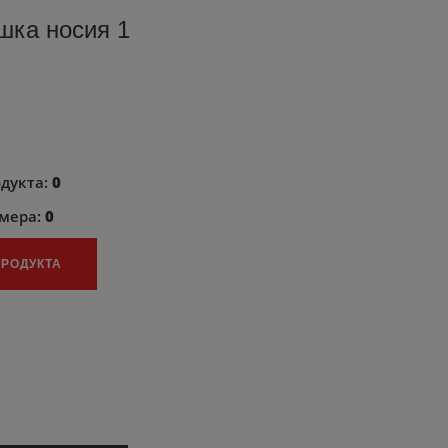
шка носия 1
одукта:
0
змера:
0
ПРОДУКТА