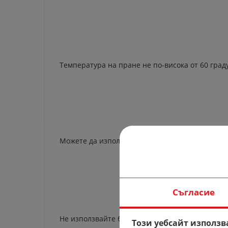
Температура на пране не по-висока от 60 град
Можете да използвате белина.
Съгласие
Не използвайте белина.
Този уебсайт използв