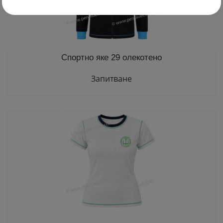
Спортно яке 29 олекотено
Запитване