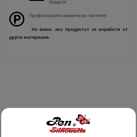
градуса!
Професионално химическо чистене!
Не важи, ако продуктът се изработи от
други материали.
Последно добавени