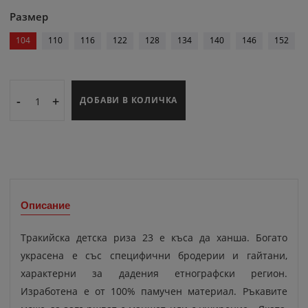
Размер
104
110
116
122
128
134
140
146
152
-
+
ДОБАВИ В КОЛИЧКА
Описание
Тракийска детска риза 23 е къса да ханша. Богато
украсена е със специфични бродерии и гайтани,
характерни за дадения етнографски регион.
Изработена е от 100% памучен материал. Ръкавите