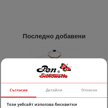
Последно добавени
Съгласие
Детайли
Относно
Вратовръзка 10
Този уебсайт използва бисквитки