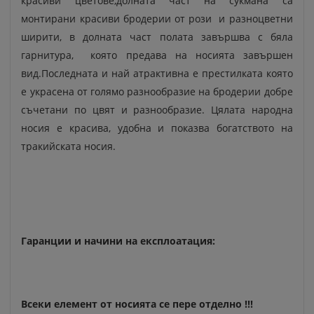
красиви цветове,долната част на сукмана са
монтирани красиви бродерии от рози и разноцветни
ширити, в долната част полата завършва с бяла
гарнитура, която предава на носията завършен
вид.Последната и най атрактивна е престилката която
е украсена от голямо разнообразие на бродерии добре
съчетани по цвят и разнообразие. Цялата народна
носия е красива, удобна и показва богатството на
тракийската носия.
Гаранции и начини на експлоатация:
Всеки елемент от носията се пере отделно !!!