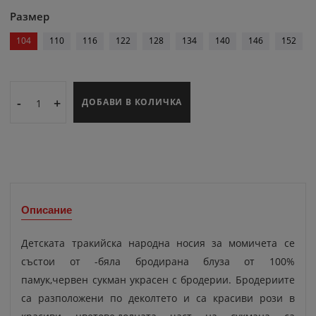
Размер
104
110
116
122
128
134
140
146
152
-
+
ДОБАВИ В КОЛИЧКА
Описание
Детската тракийска народна носия за момичета се
състои от -бяла бродирана блуза от 100%
памук,червен сукман украсен с бродерии. Бродериите
са разположени по деколтето и са красиви рози в