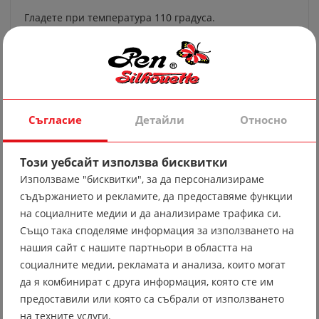
Гладете при температура 110 градуса.
Съгласие
Детайли
Относно
Препоръчително професионално химическо чистене.
Този уебсайт използва бисквитки
Използваме "бисквитки", за да персонализираме
съдържанието и рекламите, да предоставяме функции
на социалните медии и да анализираме трафика си.
Също така споделяме информация за използването на
нашия сайт с нашите партньори в областта на
Не важи, ако продуктът се изработи от други
социалните медии, рекламата и анализа, които могат
материали.
да я комбинират с друга информация, която сте им
предоставили или която са събрали от използването
на техните услуги.