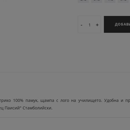
-
+
ДОБАВ
 трико 100% памук, щампа с лого на училището. Удобна и п
ец Паисий" Стамболийски.