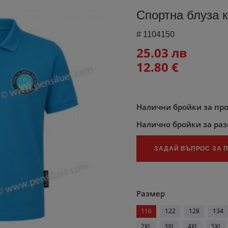
Спортна блуза 
#
1104150
25.03 лв
12.80 €
Налични бройки за пр
Налично бройки за ра
ЗАДАЙ ВЪПРОС ЗА 
Размер
116
122
128
134
2XL
3XL
4XL
5XL