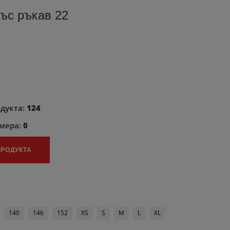
къс ръкав 22
одукта:
124
змера:
0
ПРОДУКТА
140
146
152
XS
S
M
L
XL