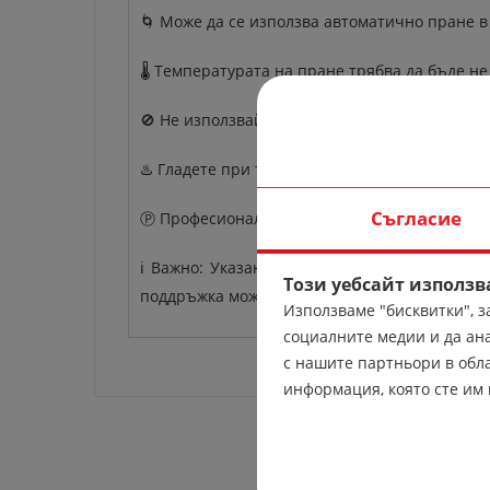
🌀 Може да се използва автоматично пране в
🌡️ Температурата на пране трябва да бъде не
🚫 Не използвайте белина.
♨️ Гладете при температура до 110°C.
Съгласие
Ⓟ Професионално химическо чистене.
ℹ️ Важно: Указанията за поддръжка важат за
Този уебсайт използв
поддръжка може да се различава.
Използваме "бисквитки", 
социалните медии и да ан
с нашите партньори в обла
информация, която сте им 