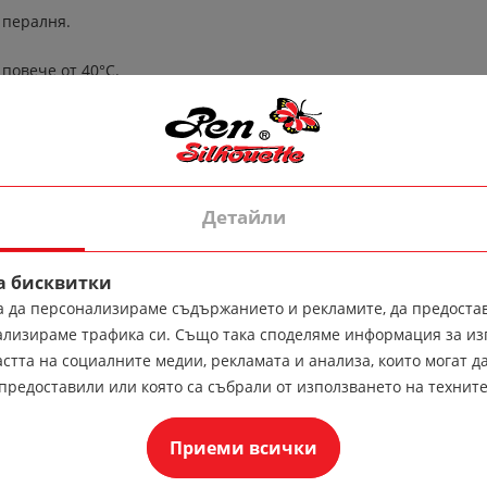
 пералня.
 повече от 40°C.
Детайли
 стандартната изработка. Ако продуктът бъде изработен от д
а бисквитки
за да персонализираме съдържанието и рекламите, да предоста
ализираме трафика си. Също така споделяме информация за из
стта на социалните медии, рекламата и анализа, които могат да
предоставили или която са събрали от използването на техните
Приеми всички