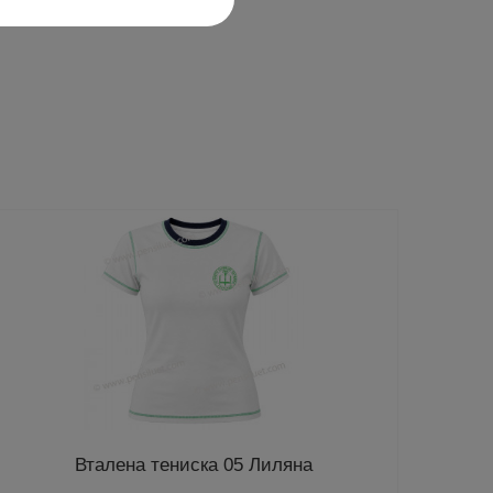
Вталена тениска 05 Лиляна