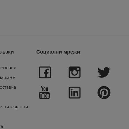
ръзки
Социални мрежи
олзване
лащане
оставка
ичните данни
та