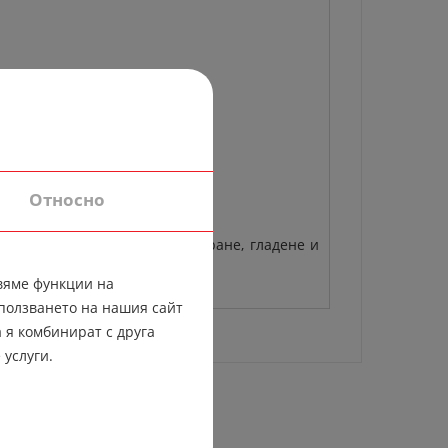
Относно
руги материали, начинът на пране, гладене и
вяме функции на
ползването на нашия сайт
 я комбинират с друга
 услуги.