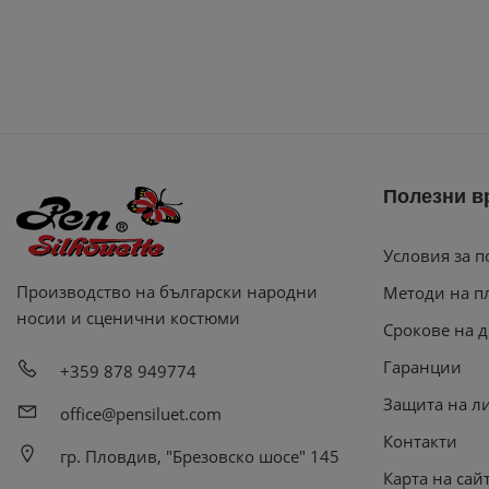
Полезни в
Условия за п
Производство на български народни
Методи на п
носии и сценични костюми
Срокове на д
Гаранции
+359 878 949774
Защита на л
office@pensiluet.com
Контакти
гр. Пловдив, "Брезовско шосе" 145
Карта на сай