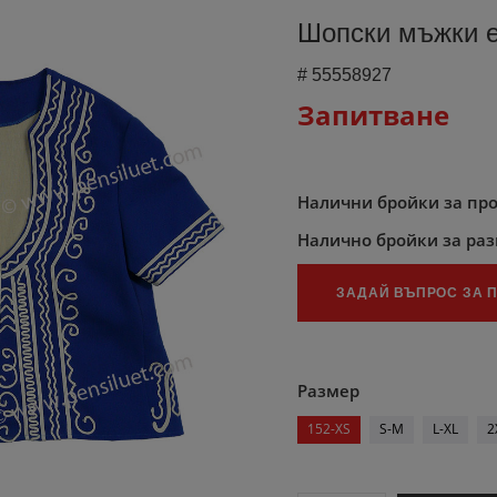
Шопски мъжки е
#
55558927
Запитване
Налични бройки за пр
Налично бройки за ра
ЗАДАЙ ВЪПРОС ЗА 
Размер
152-XS
S-M
L-XL
2