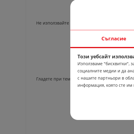
Не използвайте белина.
Съгласие
Този уебсайт използв
Използваме "бисквитки", 
социалните медии и да ан
с нашите партньори в обла
Гладете при температура 110 градуса.
информация, която сте им 