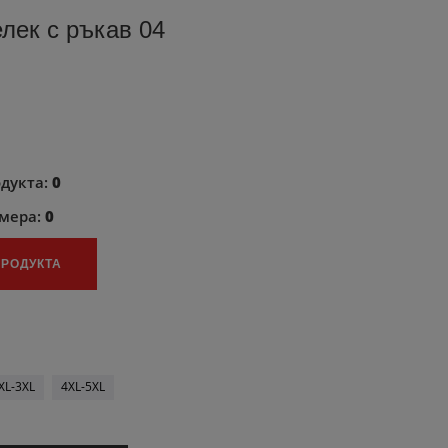
лек с ръкав 04
одукта:
0
змера:
0
ПРОДУКТА
XL-3XL
4XL-5XL