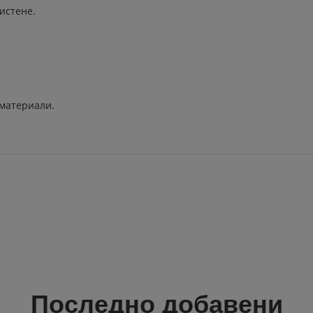
истене.
 материали.
Последно добавени