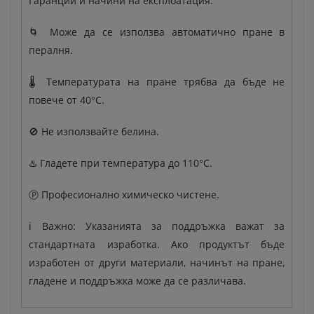
Гаранции и начини на експлоатация:
🌀 Може да се използва автоматично пране в
пералня.
🌡️ Температурата на пране трябва да бъде не
повече от 40°C.
🚫 Не използвайте белина.
♨️ Гладете при температура до 110°C.
Ⓟ Професионално химическо чистене.
ℹ️ Важно: Указанията за поддръжка важат за
стандартната изработка. Ако продуктът бъде
изработен от други материали, начинът на пране,
гладене и поддръжка може да се различава.