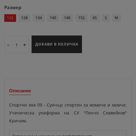
Размер
122
128
134
140
146
152
XS
S
M
-
+
ДОБАВИ В КОЛИЧКА
Описание
Спортно яке 09 - Суичър спортен за момиче и момче.
Ученическа униформа на СУ "Пенчо Славейков"
Кричим.