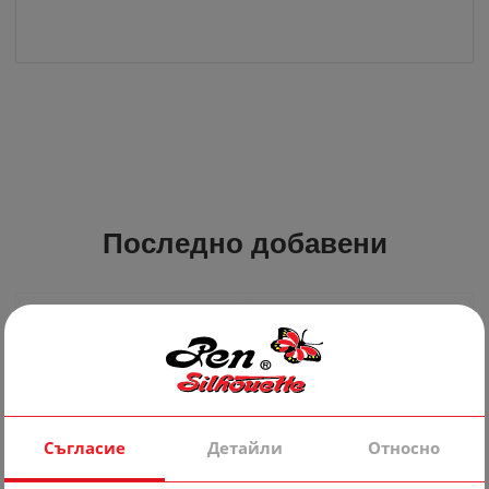
Последно добавени
Съгласие
Детайли
Относно