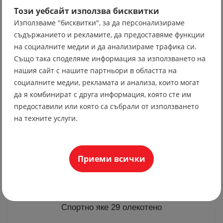
Този уебсайт използва бисквитки
Използваме "бисквитки", за да персонализираме
Вратовръзка 10
съдържанието и рекламите, да предоставяме функции
на социалните медии и да анализираме трафика си.
19.56 лв
Също така споделяме информация за използването на
10.00 €
нашия сайт с нашите партньори в областта на
социалните медии, рекламата и анализа, които могат
да я комбинират с друга информация, която сте им
предоставили или която са събрали от използването
на техните услуги.
Приеми всички
Спортно яке 29 олекотено