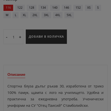
116
122
128
134
140
146
152
XS
S
M
L
XL
2XL
3XL
4XL
5XL
-
+
ДОБАВИ В КОЛИЧКА
Описание
Спортна блуза дълъг ръкав 30, изработена от трико
100% памук, щампа с лого на училището. Удобна и
практична за ежедневна употреба. Ученически
униформи на СУ "Отец Паисий" Стамболийски.