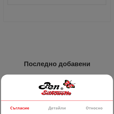
Последно добавени
Съгласие
Детайли
Относно