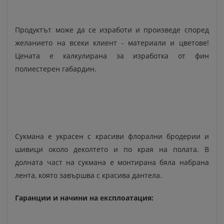
Продуктът може да се изработи и произведе според
желанието на всеки клиент - материали и цветове!
Цената е калкулирана за изработка от фин
полиестерен габардин.
Сукмана е украсен с красиви флорални бродерии и
шивици около деколтето и по края на полата. В
долната част на сукмана е монтирана бяла набрана
лента, която завършва с красива дантела.
Гаранции и начини на експлоатация: