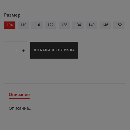
Размер
104
110
116
122
128
134
140
146
152
-
+
ДОБАВИ В КОЛИЧКА
Описание
Описание..