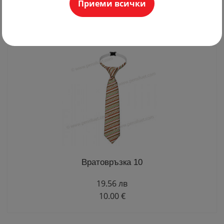
Приеми всички
Последно добавени
Вратовръзка 10
19.56 лв
10.00 €