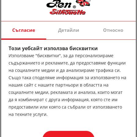
Съгласие
Детайли
Относно
Този уебсайт използва бисквитки
При пране е желателно е да се използва
Използваме "бисквитки", за да персонализираме
цветоуловителна кърпичка и/или да се демонтират
съдържанието и рекламите, да предоставяме функции
белите ганитури преди пране, за да се избегне
на социалните медии и да анализираме трафика си.
оцветяване.
Също така споделяме информация за използването на
нашия сайт с нашите партньори в областта на
социалните медии, рекламата и анализа, които могат
да я комбинират с друга информация, която сте им
предоставили или която са събрали от използването
на техните услуги.