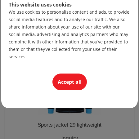
This website uses cookies
We use cookies to personalise content and ads, to provide
Tie 10
social media features and to analyse our traffic. We also
19.56 lv
share information about your use of our site with our
10.00 €
social media, advertising and analytics partners who may
combine it with other information that you’ve provided to
them or that they’ve collected from your use of their
services.
Accept all
Sports jacket 29 lightweight
Inquiry