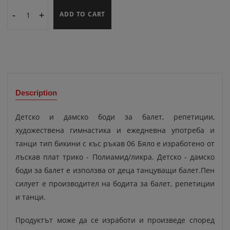
-
+
ADD TO CART
Description
Детско и дамско боди за балет, репетиции,
художествена гимнастика и ежедневна употреба и
танци тип бикини с къс ръкав 06 Бяло е изработено от
лъскав плат трико - Полиамид/ликра. Детско - дамско
боди за балет е използва от деца танцуващи балет.Пен
силует е производител на бодита за балет, репетиции
и танци.
Продуктът може да се изработи и произведе според