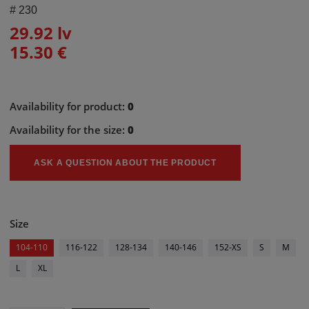
#
230
29.92 lv
15.30 €
Availability for product:
0
Availability for the size:
0
ASK A QUESTION ABOUT THE PRODUCT
Size
104-110
116-122
128-134
140-146
152-XS
S
M
L
XL