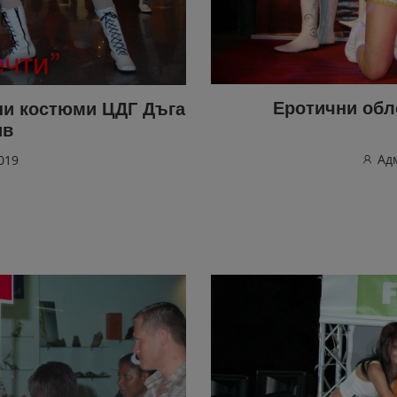
Еротични обл
ни костюми ЦДГ Дъга
ив
Ад
019