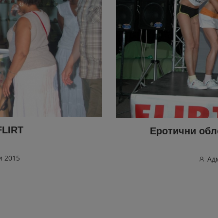
FLIRT
Еротични обл
и 2015
Ад