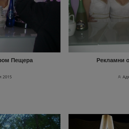
ром Пещера
Рекламни 
и 2015
Ад