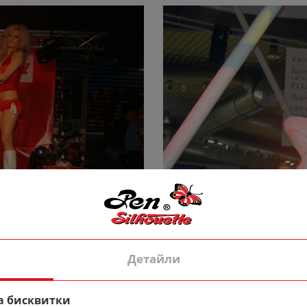
Детайли
AYBOY PARTY 1
а бисквитки