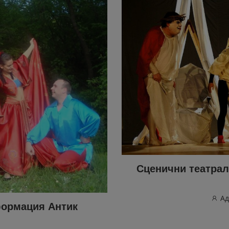
Сценични театрал
Ад
формация Антик