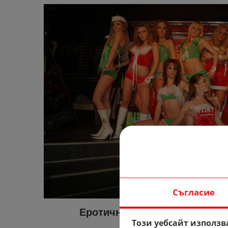
Съгласие
Еротични облекла FLIRT PL
Този уебсайт използв